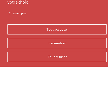
votre choix .
En savoir plus
DÉCLARATION
Tout accepter
D'ACCESSIBILITÉ
Paramétrer
Tout refuser
La Bibliothèque Nationale et Universitaire de Strasbourg
s'engage à rendre ses sites internet, intranet, extranet et ses
progiciels accessibles (et ses applications mobiles et mobilier
urbain numérique) conformément à l'article 47 de la loi n° 2005-
102 du 11 février 2005.
À cette fin, la Bibliothèque Nationale et Universitaire de
Strasbourg met en œuvre la stratégie et les actions suivantes :
Publication du schéma pluriannuel de mise en