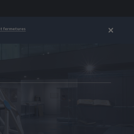
et fermetures
Fermer