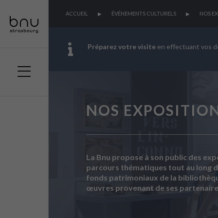
ACCUEIL
ÉVÉNEMENTS CULTURELS
NOS EX
Préparez votre visite
en effectuant vos 
Aller
Aller
Aller
au
au
à
menu
contenu
la
NOS EXPOSITIO
principal
recherche
La Bnu propose à son public des exp
parcours thématiques tout au long de
fonds patrimoniaux de la bibliothèqu
œuvres provenant de ses partenair