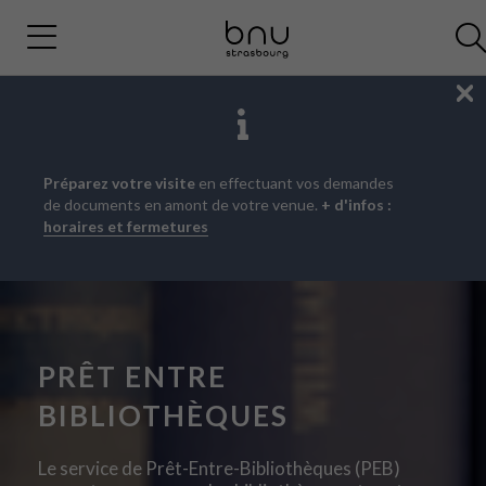
Fe
Aller
Aller
Aller
Préparez votre visite
en effectuant vos demandes
au
au
à
de documents en amont de votre venue.
+ d'infos :
menu
contenu
la
horaires et fermetures
principal
recherche
PRÊT ENTRE
BIBLIOTHÈQUES
Le service de Prêt-Entre-Bibliothèques (PEB)