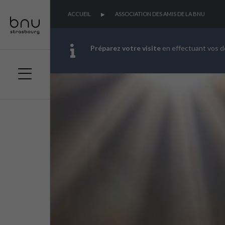
ACCUEIL
ASSOCIATION DES AMIS DE LA BNU
Préparez votre visite
en effectuant vos 
Aller
Aller
Aller
au
au
à
menu
contenu
la
principal
recherche