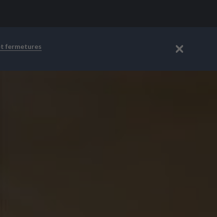
et fermetures
Fermer