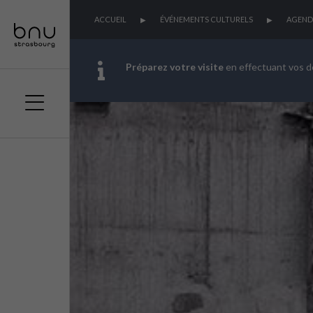
ACCUEIL
ÉVÉNEMENTS CULTURELS
AGEND
Préparez votre visite
en effectuant vos 
Aller
Aller
Aller
au
au
à
menu
contenu
la
principal
recherche