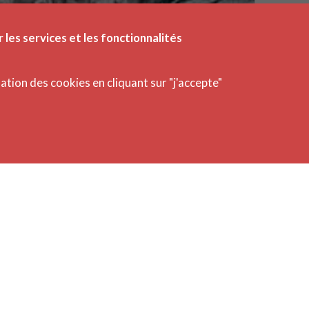
DÉ
r les services et les fonctionnalités
Confér
isation des cookies en cliquant sur "j'accepte"
18/01
Renco
(Démoc
Arnau
du gro
Sécuri
comme