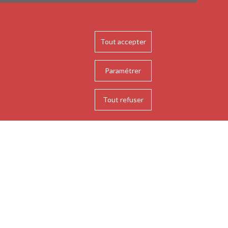
FENSE ?
Tout accepter
ence/débat / Politique
Paramétrer
/2023
-
18/01/2023
Tout refuser
ntre organisée en partenariat avec DECERE
ratie, construction européenne et religions). Avec
d Danjean, Député européen LR/PPE. Vice-Président
upe parlementaire PPE. Coordinateur PPE
té/Défense. Commissions affaires étrangères &
rce international