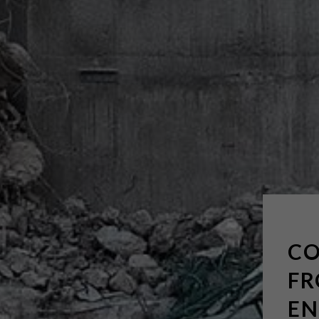
CO
FR
EN