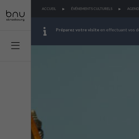
ACCUEIL
ÉVÉNEMENTS CULTURELS
AGEND
Préparez votre visite
en effectuant vos 
Aller
Aller
Aller
au
au
à
menu
contenu
la
principal
recherche