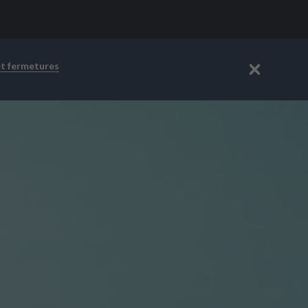
et fermetures
Fermer