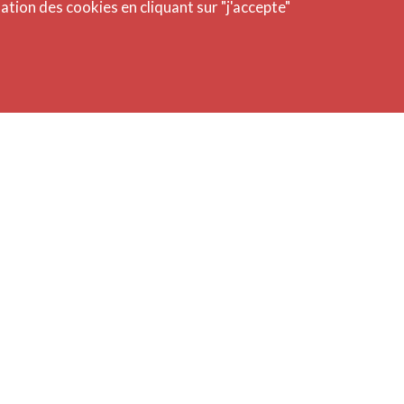
isation des cookies en cliquant sur "j'accepte"
Concer
20/11
Dans l
femmes
musiq