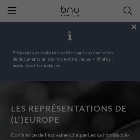
Fe
Aller
Aller
Aller
Préparez votre visite
en effectuant vos demandes
au
au
à
de documents en amont de votre venue.
+ d'infos :
menu
contenu
la
horaires et fermetures
principal
recherche
LES REPRÉSENTATIONS DE
(L')EUROPE
Conférence de l’écrivaine tchèque Lenka Horňáková-