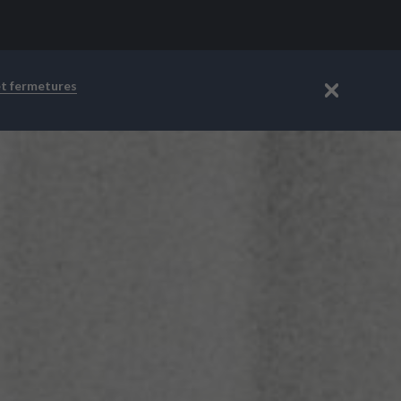
et fermetures
Fermer