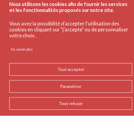
Nous utilisons les cookies afin de fournir les services
et les fonctionnalités proposés sur notre site.
Vous avez la possibilité d'accepter l'utilisation des
cookies en cliquant sur "j'accepte" ou de personnaliser
votre choix .
En savoir plus
Tout accepter
Le Lab est une extension apportée aux espaces plus
traditionnels de la bibliothèque. Il vous permet de
travailler autrement autour de projets collectifs,
Paramétrer
professionnels ou personnels. Illustration de la volonté
d’innovation de l’établissement, l'espace est modulable et
Tout refuser
conçu pour accueillir différentes activités autour de la
médiation de la donnée. Un enjeu pour celles et ceux qui
considèrent les données numériques comme la source
d’information majeure pour aujourd’hui et pour les