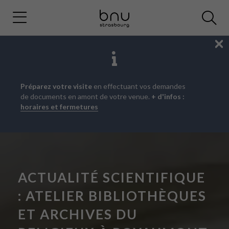
Fe
Aller
Aller
Aller
Préparez votre visite
en effectuant vos demandes
au
au
à
de documents en amont de votre venue.
+ d'infos :
menu
contenu
la
horaires et fermetures
principal
recherche
ACTUALITÉ SCIENTIFIQUE
: ATELIER BIBLIOTHÈQUES
ET ARCHIVES DU