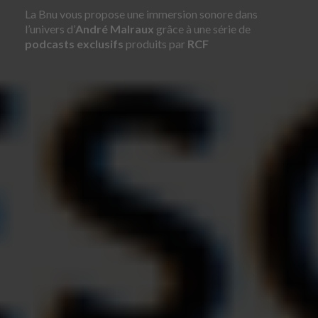
La Bnu vous propose une immersion sonore dans
l’univers d’
André Malraux
grâce à une série de
podcasts exclusifs
produits par
RCF