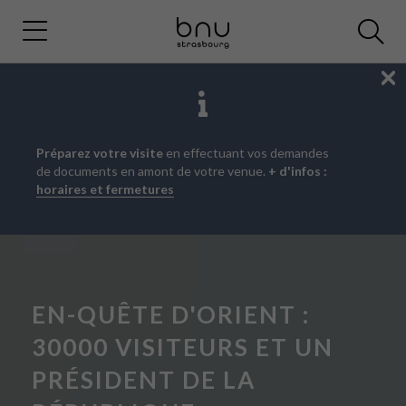
Fe
Aller
Aller
Aller
Préparez votre visite
en effectuant vos demandes
au
au
à
de documents en amont de votre venue.
+ d'infos :
menu
contenu
la
horaires et fermetures
principal
recherche
EN-QUÊTE D'ORIENT :
30000 VISITEURS ET UN
PRÉSIDENT DE LA