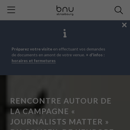
Fe
Aller
Aller
Aller
Préparez votre visite
en effectuant vos demandes
au
au
à
de documents en amont de votre venue.
+ d'infos :
menu
contenu
la
horaires et fermetures
principal
recherche
RENCONTRE AUTOUR DE
LA CAMPAGNE «
JOURNALISTS MATTER »