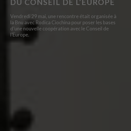
DU CONSEIL DE L’EUROPE
Vendredi 29 mai, une rencontre était organisée à
la Bnu avec Rodica Ciochina pour poser les bases
d’une nouvelle coopération avec le Conseil de
l’Europe.