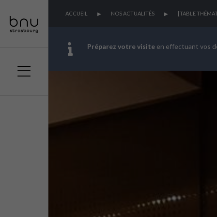
ACCUEIL
NOS ACTUALITÉS
[TABLE THÉMAT
Préparez votre visite
en effectuant vos 
Aller
Aller
Aller
au
au
à
menu
contenu
la
principal
recherche