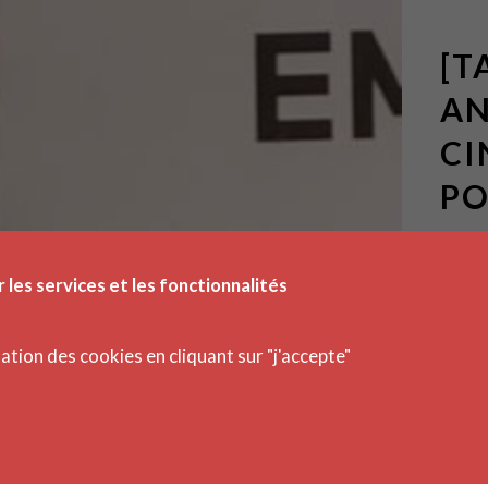
[T
AN
CI
PO
Les act
r les services et les fonctionnalités
Publié
isation des cookies en cliquant sur "j'accepte"
À l’o
Bnu 
face