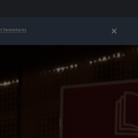
et fermetures
Fermer