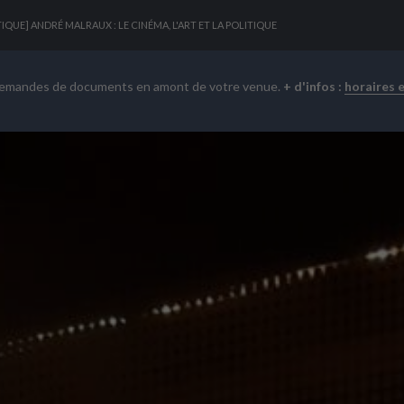
IQUE] ANDRÉ MALRAUX : LE CINÉMA, L'ART ET LA POLITIQUE
demandes de documents en amont de votre venue.
+ d'infos :
horaires 