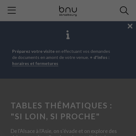
Fe
Aller
Aller
Aller
Préparez votre visite
en effectuant vos demandes
au
au
à
de documents en amont de votre venue.
+ d'infos :
menu
contenu
la
horaires et fermetures
principal
recherche
TABLES THÉMATIQUES :
"SI LOIN, SI PROCHE"
De l'Alsace à l'Asie, on s'évade et on explore des