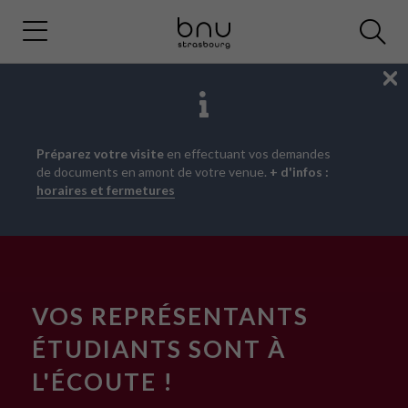
Fe
Aller
Aller
Aller
Préparez votre visite
en effectuant vos demandes
au
au
à
de documents en amont de votre venue.
+ d'infos :
menu
contenu
la
horaires et fermetures
principal
recherche
VOS REPRÉSENTANTS
ÉTUDIANTS SONT À
L'ÉCOUTE !