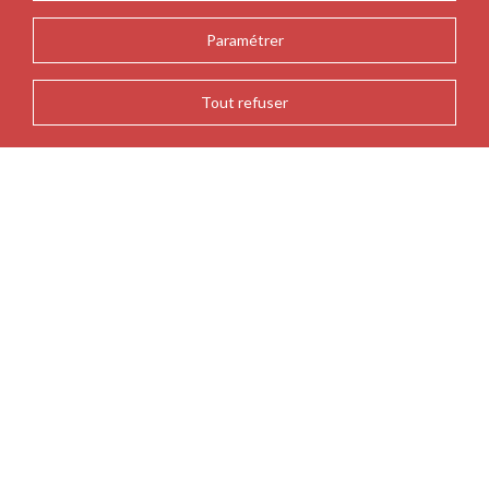
Paramétrer
Tout refuser
RETOUR AUX ACTUALITÉS