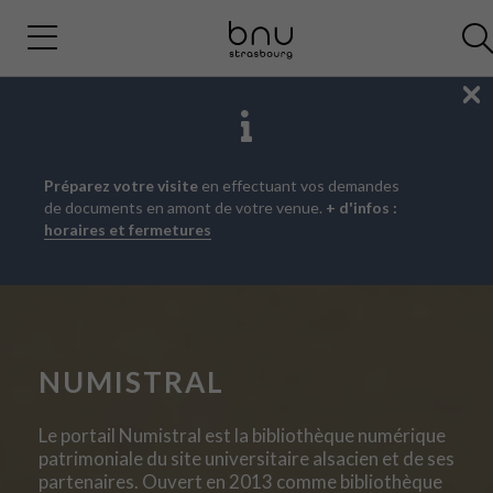
Fe
Aller
Aller
Aller
Préparez votre visite
en effectuant vos demandes
au
au
à
de documents en amont de votre venue.
+ d'infos :
menu
contenu
la
horaires et fermetures
principal
recherche
NUMISTRAL
Le portail Numistral est la bibliothèque numérique
patrimoniale du site universitaire alsacien et de ses
partenaires. Ouvert en 2013 comme bibliothèque