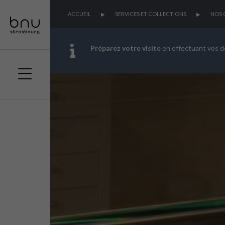
ACCUEIL
SERVICES ET COLLECTIONS
NOS 
Préparez votre visite
en effectuant vos 
Aller
Aller
Aller
au
au
à
menu
contenu
la
principal
recherche