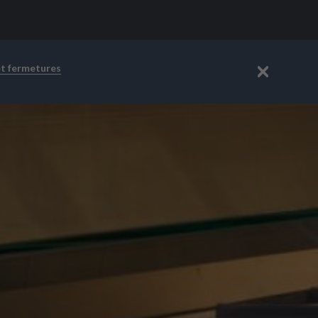
et fermetures
Fermer