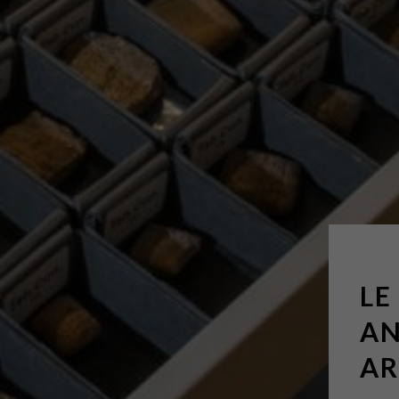
LE
AN
AR