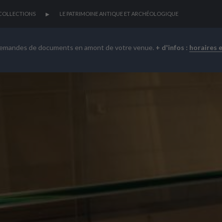
COLLECTIONS
LE PATRIMOINE ANTIQUE ET ARCHÉOLOGIQUE
demandes de documents en amont de votre venue.
+ d'infos :
horaires 