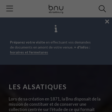
Fe
Aller
Aller
Aller
Préparez votre visite
en effectuant vos demandes
au
au
à
de documents en amont de votre venue.
+ d'infos :
menu
contenu
la
horaires et fermetures
principal
recherche
LES ALSATIQUES
Lors de sa création en 1871, la Bnu disposait de la
mission de constituer et de conserver une
collection centrée sur l’étude de ce qui formait