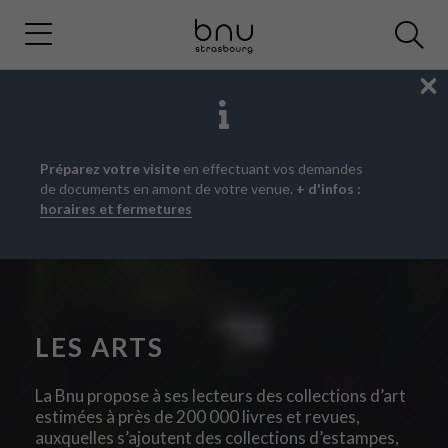
Fe
Aller
Aller
Aller
Préparez votre visite
en effectuant vos demandes
au
au
à
de documents en amont de votre venue.
+ d'infos :
menu
contenu
la
horaires et fermetures
principal
recherche
LES ARTS
La Bnu propose à ses lecteurs des collections d’art
estimées à près de 200 000 livres et revues,
auxquelles s’ajoutent des collections d’estampes,