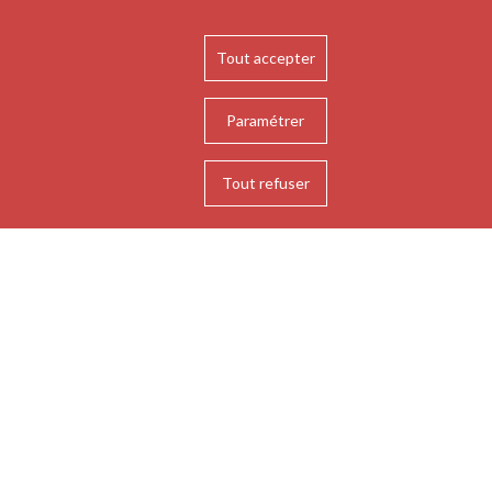
ualités à la Bnu
Tout accepter
Paramétrer
 le
18 juin 2025
VI e Jacques Maritain : il rinnovamento dell’arte
Tout refuser
tra Francia e Italia (1945-1973) / Paul VI et Jacques
in : le renouveau de l'art sacré entre la France et
ie (1945-1973)
– est le nom de l’exposition
lement installée au cœur du parcours dédié à l'art
porain des Musées du Vatican. Elle sera ouverte au
 jusqu’au 20 septembre 2025.