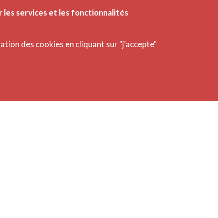
r les services et les fonctionnalités
Les act
isation des cookies en cliquant sur "j'accepte"
Publié
Paolo 
sacra 
Marita
l'Ital
actuel
contem
public