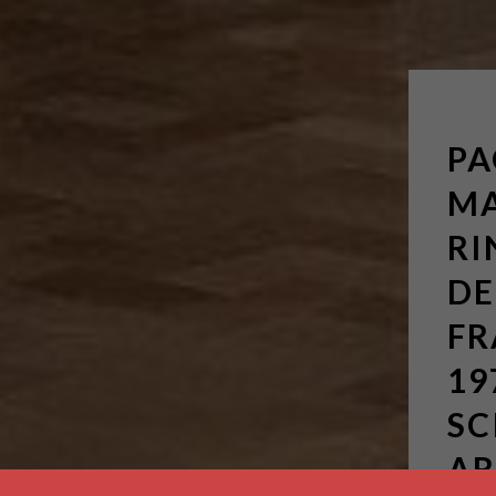
PA
MA
R
DE
FR
19
SC
AR