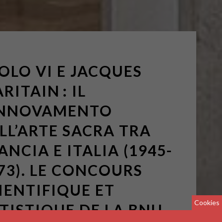
OLO VI E JACQUES
RITAIN : IL
INNOVAMENTO
LL’ARTE SACRA TRA
ANCIA E ITALIA (1945-
73). LE CONCOURS
IENTIFIQUE ET
Cookies
TISTIQUE DE LA BNU